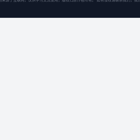
均来源于互联网，仅供学习交流使用，版权归原作者所有。 如有侵权请联系我们，我们